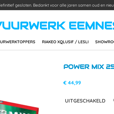
 definitief gesloten. Bedankt voor alle jaren samen oud en nieu
VUURWERK EEMNE
URWERKTOPPERS
RIAKEO XQLUSIF / LESLI
SHOWRO
POWER MIX 2
€ 44,99
UITGESCHAKELD