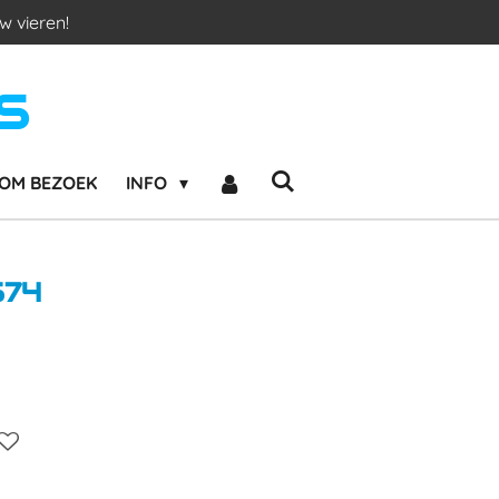
w vieren!
S
OM BEZOEK
INFO
574