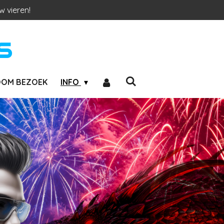
w vieren!
S
OM BEZOEK
INFO