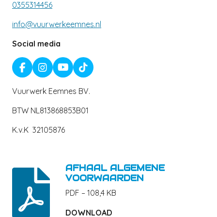
0355314456
info@vuurwerkeemnes.nl
Social media
F
I
Y
T
A
N
O
I
C
S
U
K
Vuurwerk Eemnes BV.
E
T
T
T
B
A
U
O
BTW NL813868853B01
O
G
B
K
O
R
E
K.v.K 32105876
K
A
M
AFHAAL ALGEMENE
VOORWAARDEN
PDF – 108,4 KB
DOWNLOAD