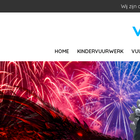
Wij zijn
Ga
direct
naar
de
hoofdinhoud
HOME
KINDERVUURWERK
VU