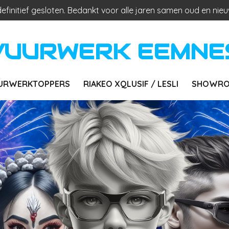
 definitief gesloten. Bedankt voor alle jaren samen oud en nieu
VUURWERK EEMNE
URWERKTOPPERS
RIAKEO XQLUSIF / LESLI
SHOWRO