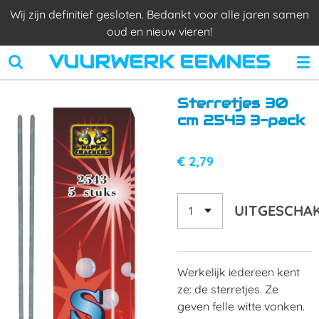
Wij zijn definitief gesloten. Bedankt voor alle jaren samen
Ga
oud en nieuw vieren!
direct
naar
VUURWERK EEMNES
de
hoofdinhoud
Sterretjes 30
cm 2543 3-pack
€ 2,79
UITGESCHA
Werkelijk iedereen kent
ze: de sterretjes. Ze
geven felle witte vonken.