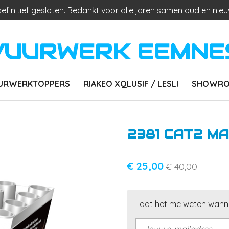
 definitief gesloten. Bedankt voor alle jaren samen oud en nieu
VUURWERK EEMNE
URWERKTOPPERS
RIAKEO XQLUSIF / LESLI
SHOWRO
2381 CAT2 MA
€ 25,00
€ 40,00
Laat het me weten wanne