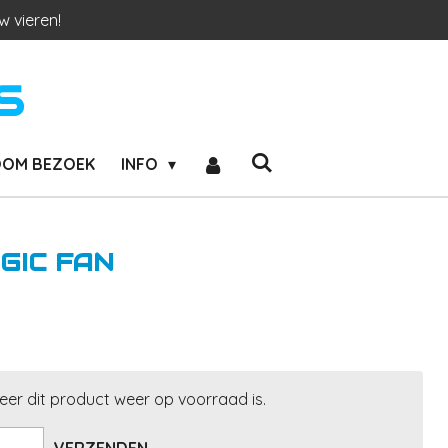
w vieren!
S
OM BEZOEK
INFO
GIC FAN
er dit product weer op voorraad is.