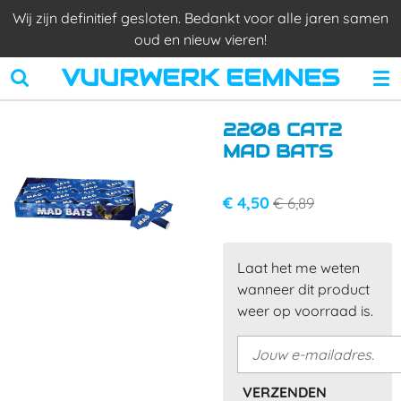
Wij zijn definitief gesloten. Bedankt voor alle jaren samen
Ga
oud en nieuw vieren!
direct
naar
VUURWERK EEMNES
de
hoofdinhoud
2208 CAT2
MAD BATS
€ 4,50
€ 6,89
Laat het me weten
wanneer dit product
weer op voorraad is.
VERZENDEN