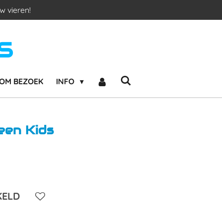
w vieren!
S
OM BEZOEK
INFO
een Kids
KELD