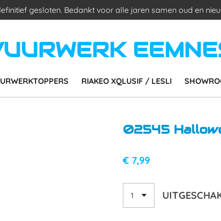
 definitief gesloten. Bedankt voor alle jaren samen oud en nieu
VUURWERK EEMNE
URWERKTOPPERS
RIAKEO XQLUSIF / LESLI
SHOWRO
02545 Hallow
€ 7,99
UITGESCHA